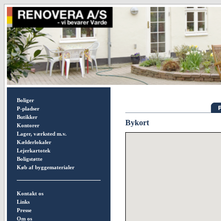
Boliger
P-pladser
Butikker
Bykort
Kontorer
Lager, værksted m.v.
Kælderlokaler
Lejerkartotek
Boligstøtte
Køb af byggematerialer
Kontakt os
Links
Presse
Om os