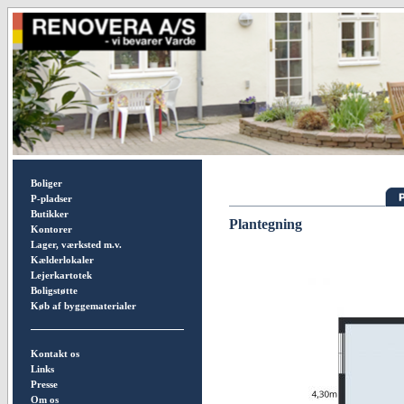
Boliger
P-pladser
Butikker
Plantegning
Kontorer
Lager, værksted m.v.
Kælderlokaler
Lejerkartotek
Boligstøtte
Køb af byggematerialer
Kontakt os
Links
Presse
Om os