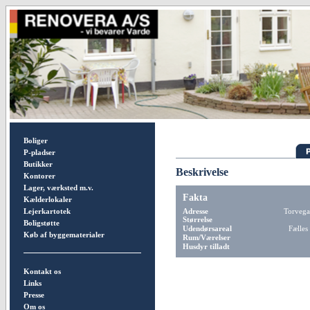
Boliger
P-pladser
Butikker
Beskrivelse
Kontorer
Lager, værksted m.v.
Fakta
Kælderlokaler
Lejerkartotek
Adresse
Torvegad
Størrelse
Boligstøtte
Udendørsareal
Fælles
Køb af byggematerialer
Rum/Værelser
Husdyr tilladt
Kontakt os
Links
Presse
Om os