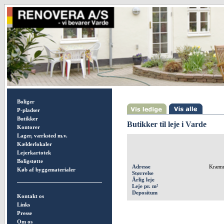
Boliger
P-pladser
Butikker
Butikker til leje i Varde
Kontorer
Lager, værksted m.v.
Kælderlokaler
Lejerkartotek
Boligstøtte
Adresse
Kræmm
Køb af byggematerialer
Størrelse
Årlig leje
Leje pr. m²
Depositum
Kontakt os
Links
Presse
Om os